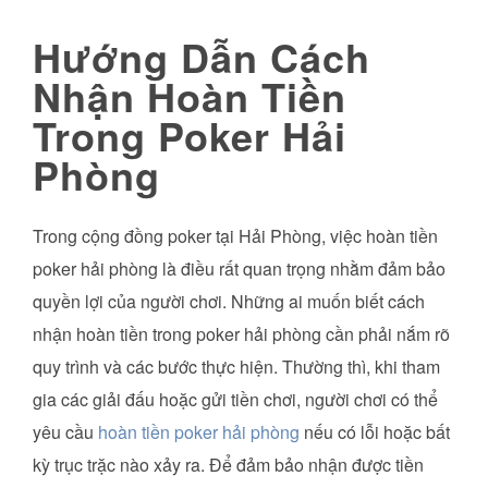
Hướng Dẫn Cách
Nhận Hoàn Tiền
Trong Poker Hải
Phòng
Trong cộng đồng poker tại Hải Phòng, việc hoàn tiền
poker hải phòng là điều rất quan trọng nhằm đảm bảo
quyền lợi của người chơi. Những ai muốn biết cách
nhận hoàn tiền trong poker hải phòng cần phải nắm rõ
quy trình và các bước thực hiện. Thường thì, khi tham
gia các giải đấu hoặc gửi tiền chơi, người chơi có thể
yêu cầu
hoàn tiền poker hải phòng
nếu có lỗi hoặc bất
kỳ trục trặc nào xảy ra. Để đảm bảo nhận được tiền