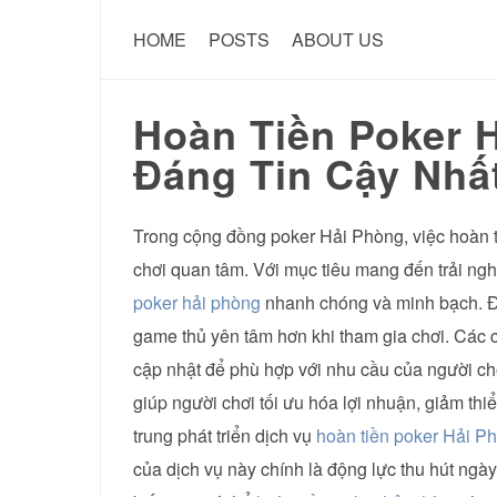
HOME
POSTS
ABOUT US
Hoàn Tiền Poker H
Đáng Tin Cậy Nhấ
Trong cộng đồng poker Hải Phòng, việc hoàn t
chơi quan tâm. Với mục tiêu mang đến trải ngh
poker hải phòng
nhanh chóng và minh bạch. Đặ
game thủ yên tâm hơn khi tham gia chơi. Các 
cập nhật để phù hợp với nhu cầu của người ch
giúp người chơi tối ưu hóa lợi nhuận, giảm thi
trung phát triển dịch vụ
hoàn tiền poker Hải P
của dịch vụ này chính là động lực thu hút ngà