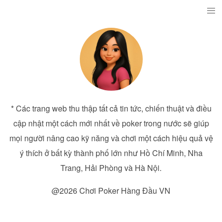
* Các trang web thu thập tất cả tin tức, chiến thuật và điều
cập nhật một cách mới nhất về poker trong nước sẽ giúp
mọi người nâng cao kỹ năng và chơi một cách hiệu quả vệ
ý thích ở bất kỳ thành phố lớn như Hồ Chí Minh, Nha
Trang, Hải Phòng và Hà Nội.
@2026 Chơi Poker Hàng Đầu VN