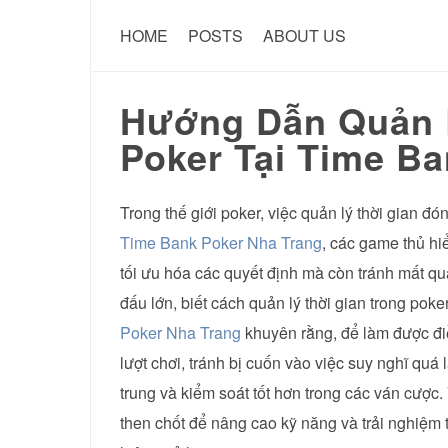
HOME
POSTS
ABOUT US
Hướng Dẫn Quản L
Poker Tại Time B
Trong thế giới poker, việc quản lý thời gian đ
Time Bank Poker Nha Trang
, các game thủ hi
tối ưu hóa các quyết định mà còn tránh mất quá
đấu lớn, biết cách quản lý thời gian trong poke
Poker Nha Trang
khuyên rằng, để làm được điề
lượt chơi, tránh bị cuốn vào việc suy nghĩ quá
trung và kiểm soát tốt hơn trong các ván cược. 
then chốt để nâng cao kỹ năng và trải nghiệm 